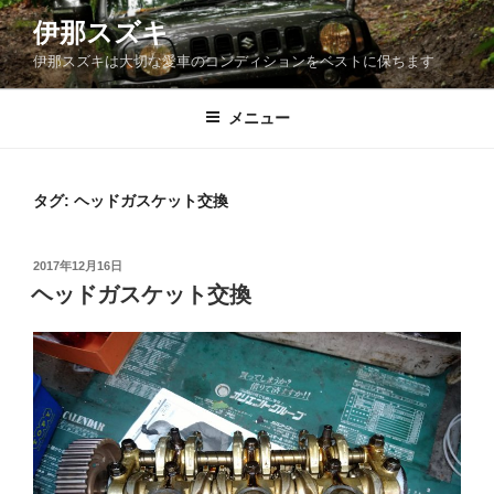
コ
伊那スズキ
ン
伊那スズキは大切な愛車のコンディションをベストに保ちます
テ
ン
ツ
メニュー
へ
ス
キ
タグ:
ヘッドガスケット交換
ッ
プ
投
2017年12月16日
稿
ヘッドガスケット交換
日: