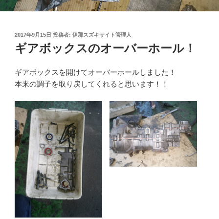
投
2017年9月15日
投稿者:
伊那スズキサイト管理人
稿
ギアボックスのオーバーホール！
日:
ギアボックスを開けてオーバーホールしました！
本来の調子を取り戻してくれると思います！！