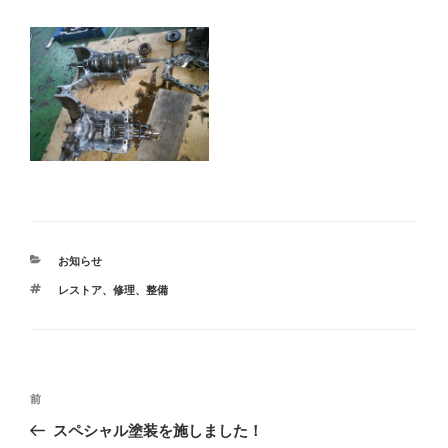
カ
お知らせ
テ
タ
レストア
、
修理
、
整備
ゴ
グ
リ
ー
投
前
前
稿
の
スペシャル塗装を施しました！
ナ