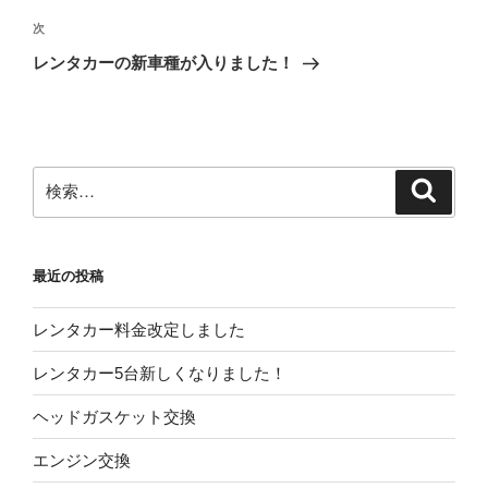
投
ビ
稿
次
次
ゲ
の
レンタカーの新車種が入りました！
投
ー
稿
シ
ョ
ン
検
検
索
索:
最近の投稿
レンタカー料金改定しました
レンタカー5台新しくなりました！
ヘッドガスケット交換
エンジン交換