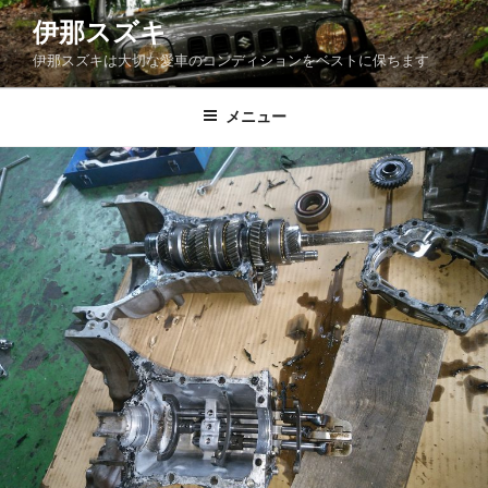
コ
伊那スズキ
ン
伊那スズキは大切な愛車のコンディションをベストに保ちます
テ
ン
ツ
メニュー
へ
ス
キ
ッ
プ