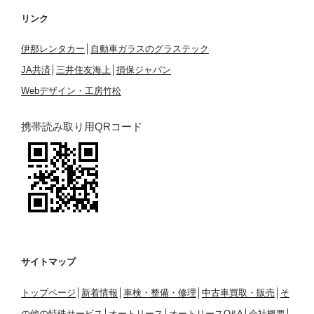
リンク
伊那レンタカー
│
自動車ガラスのグラステック
JA共済
│
三井住友海上
│
損保ジャパン
Webデザイン・工房竹松
携帯読み取り用QRコード
サイトマップ
トップページ
│
新着情報
│
車検・整備・修理
│
中古車買取・販売
│
そ
の他の特殊サービス
│
オートリース
│
オートリースQ&A
│
会社概要
│