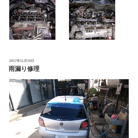
投
2017年11月10日
稿
雨漏り修理
日: