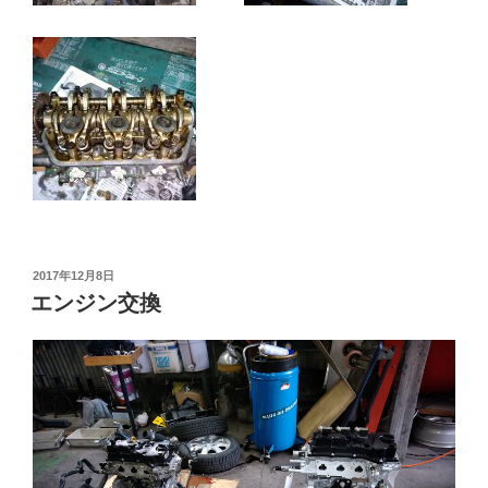
投
2017年12月8日
稿
エンジン交換
日: