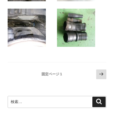
投
次
固定ページ
1
の
稿
ペ
の
ー
ペ
ジ
検
検
ー
索
索:
ジ