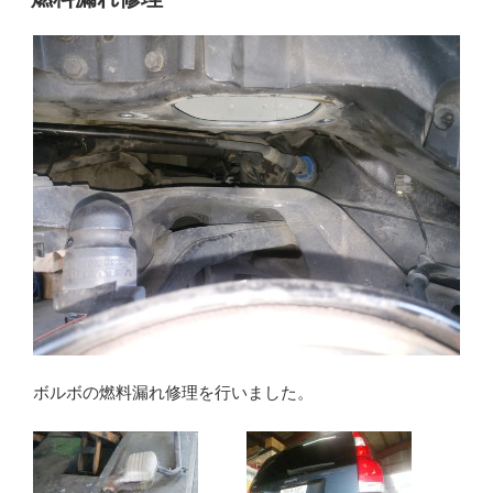
日:
ボルボの燃料漏れ修理を行いました。