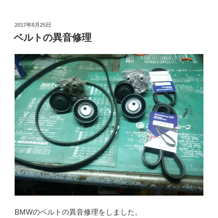
投
2017年8月25日
稿
ベルトの異音修理
日:
BMWのベルトの異音修理をしました。