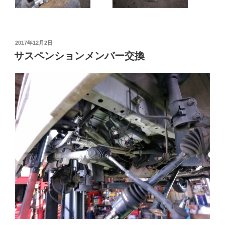
投
2017年12月2日
稿
サスペンションメンバー交換
日: