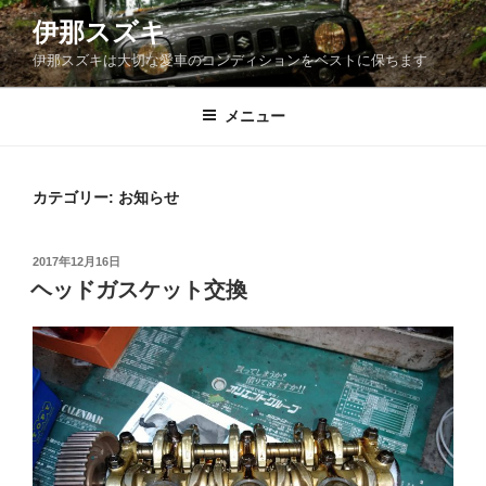
コ
伊那スズキ
ン
伊那スズキは大切な愛車のコンディションをベストに保ちます
テ
ン
ツ
メニュー
へ
ス
キ
カテゴリー:
お知らせ
ッ
プ
投
2017年12月16日
稿
ヘッドガスケット交換
日: