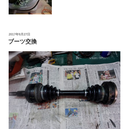
投
2017年9月27日
稿
ブーツ交換
日: