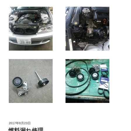
投
2017年8月23日
稿
燃料漏れ修理