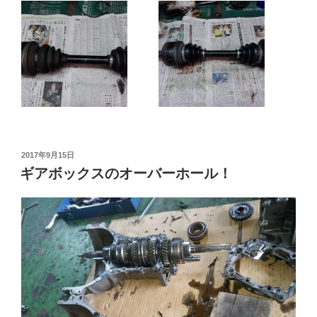
投
2017年9月15日
稿
ギアボックスのオーバーホール！
日: